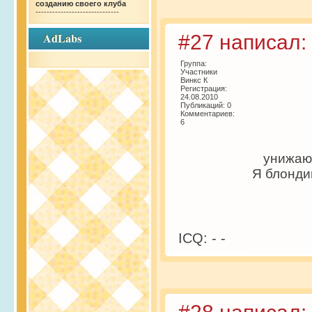
созданию своего клуба
------------------------------
AdLabs
AdLabs
#27 написал:
Группа:
Участники
Винкс К
Регистрация:
24.08.2010
Публикаций: 0
Комментариев:
6
унижаю
Я блонди
ICQ: - -