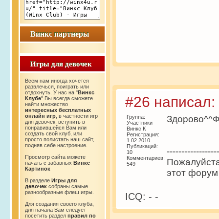
Винкс партнеры
Винкс партнеры
Игры для девочек
Игры для девочек
Всем нам иногда хочется
развлечься, поиграть или
отдохнуть. У нас на "
Винкс
#26 написал:
Клубе
" Вы всегда сможете
найти множество
интересных бесплатных
онлайн игр
, в частности игр
Группа:
Здорово^^Ф
для девочек, вступить в
Участники
понравившейся Вам или
Винкс К
создать свой клуб, или
Регистрация:
просто полистать наш сайт,
1.02.2010
подняв себе настроение.
Публикаций:
-----------------
10
Просмотр сайта можете
Комментариев:
Пожалуйста,
начать с забавных
Винкс
549
Картинок
этот форум
В разделе
Игры для
девочек
собраны самые
разнообразные флеш игры.
ICQ: - -
Для создания своего клуба,
для начала Вам следует
посетить раздел
правил по