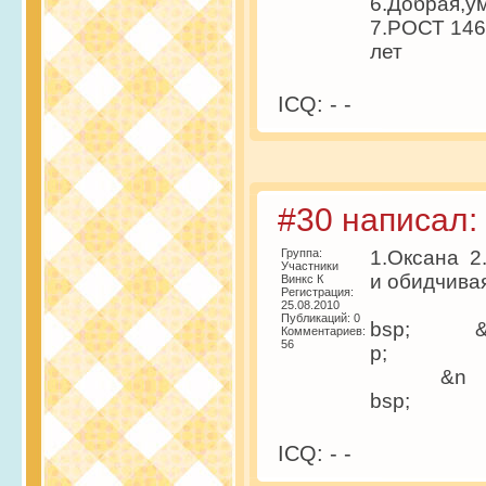
6.Добрая,у
7.РОСТ 146
лет
ICQ: - -
#30 написал:
Группа:
1.Оксана 2
Участники
и обидчивая
Винкс К
Регистрация:
&
25.08.2010
Публикаций: 0
bsp; &
Комментариев:
56
p;
&n
bs
ICQ: - -