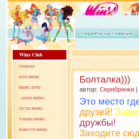
Winx Club
Winx Club
ГЛАВНАЯ
Болталка)))
КЛУБ ВИНКС
ВИНКС ИГРЫ
автор:
Серябрянка
|
-
ОДЕНЬ ВИНКС
Это место гд
ТЕСТЫ ВИНКС
друзей!
Знак
ТОВАРЫ ВИНКС
дружбы!
НОВОСТИ ВИНКС
Заходите сю