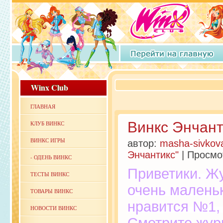
Winx Club
Winx Club
ГЛАВНАЯ
Винкс Энчан
КЛУБ ВИНКС
ВИНКС ИГРЫ
автор:
masha-sivkov
Энчантикс"
| Просмо
-
ОДЕНЬ ВИНКС
Приветики. Ж
ТЕСТЫ ВИНКС
очень малень
ТОВАРЫ ВИНКС
нравится №1,
НОВОСТИ ВИНКС