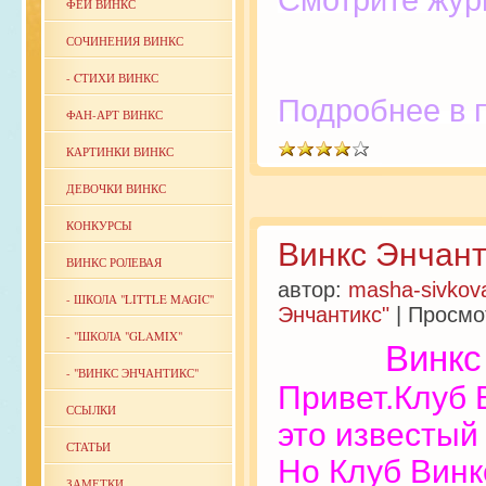
Смотрите жур
ФЕИ ВИНКС
СОЧИНЕНИЯ ВИНКС
- CТИХИ ВИНКС
Подробнее
ФАН-АРТ ВИНКС
КАРТИНКИ ВИНКС
ДЕВОЧКИ ВИНКС
КОНКУРСЫ
Винкс Энчант
ВИНКС РОЛЕВАЯ
автор:
masha-sivkov
-
ШКОЛА "LITTLE MAGIC"
Энчантикс"
| Просмо
-
"ШКОЛА "GLAMIX"
Винкс эн
-
"ВИНКС ЭНЧАНТИКС"
Привет.Клуб 
ССЫЛКИ
это известый
СТАТЬИ
Но Клуб Винкс
ЗАМЕТКИ