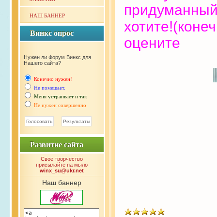
придуманный 
НАШ БАННЕР
хотите!(коне
Винкс опрос
Винкс опрос
оцените
Нужен ли Форум Винкс для
Нашего сайта?
Конечно нужен!
Не помешает.
Меня устраивает и так
Не нужен совершенно
Развитие сайта
Развитие сайта
Свое творчество
присылайте на мыло
winx_su@ukr.net
Наш баннер