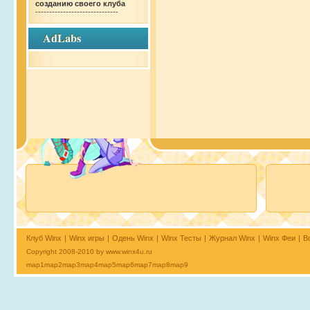
созданию своего клуба
------------------------------
AdLabs
AdLabs
Клуб Winx
|
Winx игры
|
Одень Winx
|
Winx Тесты
|
Журнал Winx
|
Winx Феи
|
В
Copyright 2008-2010 by
www.winx4u.ru
map1
map2
map3
map4
map5
map6
map7
map8
map9